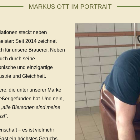
MARKUS OTT IM PORTRAIT
iationen steckt neben
eister: Seit 2014 zeichnet
ich für unsere Brauerei. Neben
auch durch seine
onische und einzigartige
strie und Gleichheit.
ere, die unter unserer Marke
ßer gefunden hat. Und nein,
n
„alle Biersorten sind meine
ss!“
.
enschaft – es ist vielmehr
 Gast ein höchstes Geruchs-