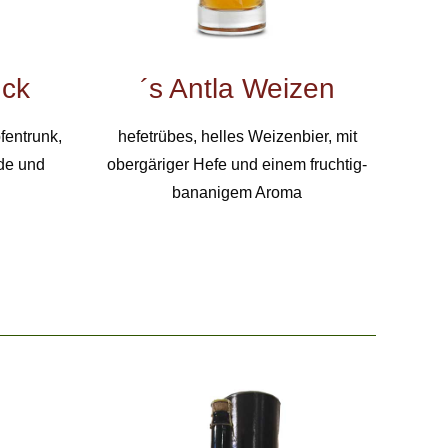
uck
´s Antla Weizen
fentrunk,
hefetrübes, helles Weizenbier, mit
ade und
obergäriger Hefe und einem fruchtig-
bananigem Aroma