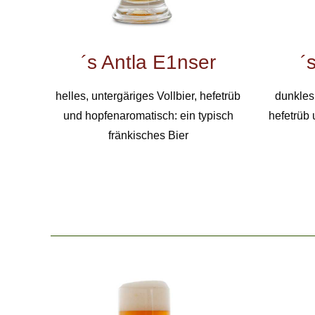
´s Antla E1nser
´
helles, untergäriges Vollbier, hefetrüb
dunkles,
und hopfenaromatisch: ein typisch
hefetrüb 
fränkisches Bier