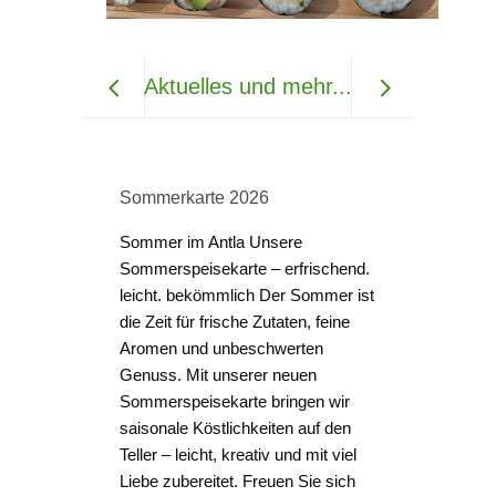
Aktuelles und mehr...
Sommerkarte 2026
Sommer im Antla Unsere
Sommerspeisekarte – erfrischend.
leicht. bekömmlich Der Sommer ist
Großes Gri
die Zeit für frische Zutaten, feine
den 10.07
Aromen und unbeschwerten
Wir laden 
Genuss. Mit unserer neuen
Grillbuffet
Sommerspeisekarte bringen wir
und der Duft
saisonale Köstlichkeiten auf den
laden Sie 
Teller – leicht, kreativ und mit viel
mit uns ei
Liebe zubereitet. Freuen Sie sich