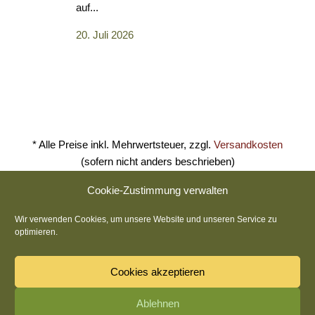
an unserem 
auf...
verbringen.
20. Juli 2026
eine abwec
an fein ab
Grillspezial
frischen...
6. Juli 2026
* Alle Preise inkl. Mehrwertsteuer, zzgl.
Versandkosten
(sofern nicht anders beschrieben)
Cookie-Zustimmung verwalten
´s Antla Brauwirtshaus
Wir verwenden Cookies, um unsere Website und unseren Service zu
Amtsgerichtsstraße 21 · 96317 Kronach
optimieren.
+49 9261 5045950
info@antla.de
Cookies akzeptieren
Widerruf-Formular
Ablehnen