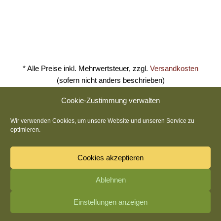
an fein ab
Grillspezial
frischen...
6. Juli 2026
* Alle Preise inkl. Mehrwertsteuer, zzgl.
Versandkosten
(sofern nicht anders beschrieben)
Cookie-Zustimmung verwalten
´s Antla Brauwirtshaus
Wir verwenden Cookies, um unsere Website und unseren Service zu
Amtsgerichtsstraße 21 · 96317 Kronach
optimieren.
+49 9261 5045950
info@antla.de
Cookies akzeptieren
Widerruf-Formular
Ablehnen
Einstellungen anzeigen