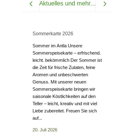
Aktuelles und mehr...
Sommerkarte 2026
Sommer im Antla Unsere
Sommerspeisekarte – erfrischend.
leicht. bekömmlich Der Sommer ist
Großes Gri
die Zeit für frische Zutaten, feine
den 10.07
Aromen und unbeschwerten
Wir laden 
Genuss. Mit unserer neuen
Grillbuffet
Sommerspeisekarte bringen wir
und der Duft
saisonale Köstlichkeiten auf den
laden Sie 
Teller – leicht, kreativ und mit viel
mit uns ei
Liebe zubereitet. Freuen Sie sich
an unserem 
auf...
verbringen.
20. Juli 2026
eine abwec