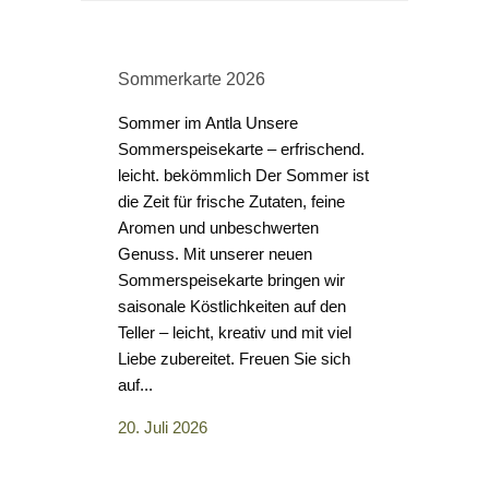
Sommerkarte 2026
Sommer im Antla Unsere
Sommerspeisekarte – erfrischend.
leicht. bekömmlich Der Sommer ist
Großes Gri
die Zeit für frische Zutaten, feine
den 10.07
Aromen und unbeschwerten
Wir laden 
Genuss. Mit unserer neuen
Grillbuffet
Sommerspeisekarte bringen wir
und der Duft
saisonale Köstlichkeiten auf den
laden Sie 
Teller – leicht, kreativ und mit viel
mit uns ei
Liebe zubereitet. Freuen Sie sich
an unserem 
auf...
verbringen.
20. Juli 2026
eine abwec
an fein ab
Grillspezial